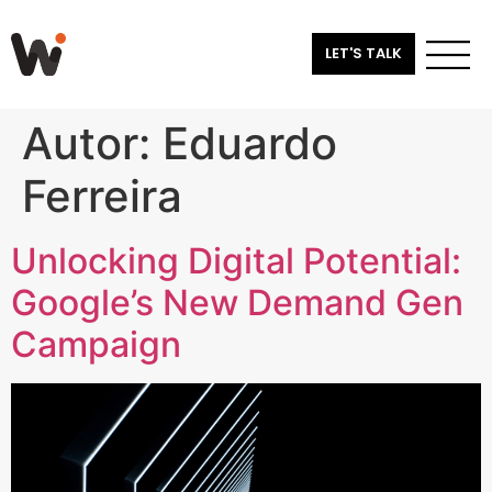
LET'S TALK
Autor:
Eduardo
Ferreira
Unlocking Digital Potential:
Google’s New Demand Gen
Campaign