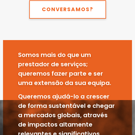
CONVERSAMOS?
Somos mais do que um
prestador de serviços;
queremos fazer parte e ser
uma extensão da sua equipa.
Queremos ajudá-lo a crescer
de forma sustentável e chegar
a mercados globais, através
de impactos altamente
relevantes e significativos.