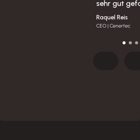
generieren können."
sehr gut gefa
João Oliveira
Raquel Reis
Leiter der Abteilung für
CEO | Cenertec
digitale Werbung | Grupo JAP